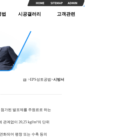
공법
시공갤러리
고객관련
>EPS성토공법>
시방서
과 첨가된 발포제를 주원료로 하는
없이 20,25 kgf/m³의 단위
 연화되어 팽창 또는 수축 등의