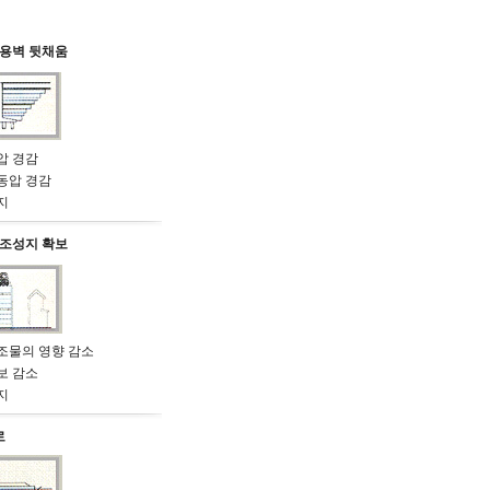
 용벽 뒷채움
압 경감
유동압 경감
지
 조성지 확보
구조물의 영향 감소
보 감소
지
로