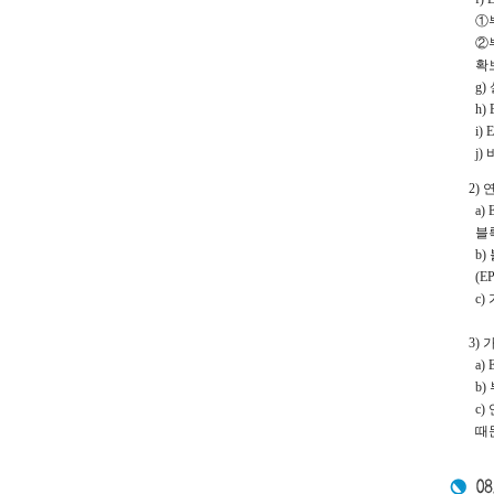
①부
②부
확보
g)
h)
i)
j)
2)
a)
블록
b)
(EP
c)
3)
a)
b)
c)
때문