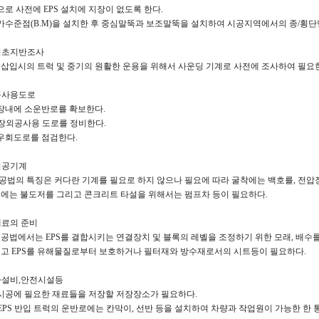
로 사전에 EPS 설치에 지장이 없도록 한다.
 가수준점(B.M)을 설치한 후 중심말뚝과 보조말뚝을 설치하여 시공지역에서의 종/횡
 기초지반조사
삽입시의 트럭 및 중기의 원활한 운용을 위해서 사운딩 기계로 사전에 조사하여 필요한
 공사용도로
 장내에 소운반로를 확보한다.
 장외공사용 도로를 정비한다.
 우회도로를 점검한다.
 시공기계
S공법의 특징은 커다란 기계를 필요로 하지 않으나 필요에 따라 굴착에는 백호를, 전압
에는 불도저를 그리고 콘크리트 타설을 위해서는 펌프차 등이 필요하다.
 재료의 준비
S 공법에서는 EPS를 결합시키는 연결장치 및 블록의 레벨을 조정하기 위한 모래, 배수
고 EPS를 유해물질로부터 보호하거나 필터재와 방수재로서의 시트등이 필요하다.
 가설비,안전시설등
 시공에 필요한 재료들을 저장할 저장장소가 필요하다.
 EPS 반입 트럭의 운반로에는 칸막이, 선반 등을 설치하여 차량과 작업원이 가능한 한 