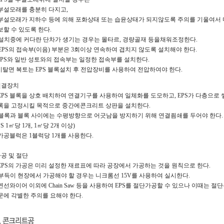
설모래를 충분히 다지고,
설모래가 지하수 등에 의해 포화상태 또는 습윤상태가 되지않도록 주의를 기울여서 
할 수 있도록 한다.
 설치중에 커다란 단차가 생기는 경우는 몰타르, 경량골재 등을채워조정한다.
 EPS의 접속부(이음) 부분은 3회이상 연속하여 겹치지 않도록 설치해야 한다.
 EPS와 일반 성토와의 접속부는 일정한 접속부를 설치한다.
 비탈면 복토는 EPS 블록설치 후 전압장비를 사용하여 전압하여야 한다.
 연결장치
 EPS 블록을 상호 배치하여 연결기구를 사용하여 일체화를 도모하고, EPS가 다층으로
을 고정시킬 목적으로 중간에콘크리트 상판을 설치한다.
 블록과 블록 사이에는 수평방향으로 어긋남을 방지하기 위해 연결죔쇄를 두어야 한다.
S 1㎡당 1개, 1㎥당 2개 이상)
 가공블럭은 1블럭당 1개를 사용한다.
 가공 및 절단
 EPS의 가공은 미리 설정한 재료표에 따라 공장에서 가공하는 것을 원칙으로 한다.
 부득이 현장에서 가공해야 할 경우는 니크롬선 15V를 사용하여 실시한다.
 연선와이어 이외에 Chain Saw 등을 사용하여 EPS를 절단가공할 수 있으나 이때는 
에 각별한 주의를 요해야 한다.