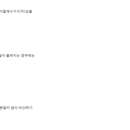
마찰계수가 0.5이상을
 쌓아 올려지는 경우에는
절단분말이 많이 비산하기