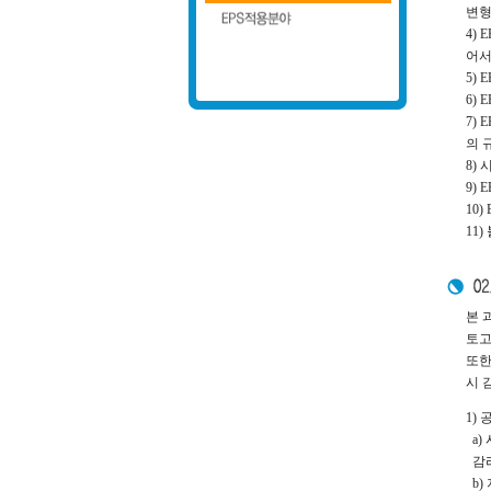
변형
4)
어서
5)
6)
7)
의 
8)
9)
10
11
본 
토고
또한
시 
1)
a)
감리
b)