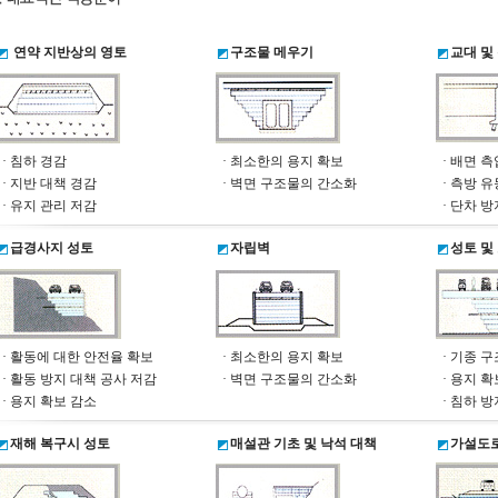
연약 지반상의 영토
구조물 메우기
교대 및
· 침하 경감
· 최소한의 용지 확보
· 배면 측
· 지반 대책 경감
· 벽면 구조물의 간소화
· 측방 
· 유지 관리 저감
· 단차 방
급경사지 성토
자립벽
성토 및
· 활동에 대한 안전율 확보
· 최소한의 용지 확보
· 기종 
· 활동 방지 대책 공사 저감
· 벽면 구조물의 간소화
· 용지 확
· 용지 확보 감소
· 침하 방
재해 복구시 성토
매설관 기초 및 낙석 대책
가설도