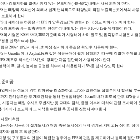
이나 강도저하를 발생시키지 않는 온도범위(-40~60℃)내에서 사용 되어야 한다.
 EPS는 태양의 자외선에 의해서 쉽게 변색되므로 태양빛이 직접 노출되는곳에서의 사용은 
 보호해야 한다.
 EPS에 재하되는 하중은 각 EPS의 압축강도(5% 변형시)의 ½정도 이하가 되어야 한다.
 EPS의 포아송비는 압축변형이 탄성한계내에 있는 경우 0.10~0.15를 유지해야 한다.
 EPS의 시험은 KSM 3808,3881기준에 의거 시험해야 하며 밀도 및 압축강도시험은
규정을 만족하여야 한다.
 시험은 200㎥ 반입시마다 1회이상 실시하여 품질은 확인후 사용해야 한다.
 EPS는 Gasolin 이나 Asphalt등과 같은 석유용매에 쉽게 용해되기 때문에 각별한 주위를
) EPS 제조후 최소한 24시간이 경과한 다음 절단하여 사용하여야 한다.
) 블럭의 폭, 길이, 높이는 규정된 치수에서 허용편차가 5%를 넘지 않도록 한다.
과업에서는 성토에 의한 침하량을 최소화하고, EPS와 일반성토 접합부에서 발생될 부
까지 단계성토한 후 계측관리를 통해 잔류침하량이 10cm이내가 되도록 한후 EPS를 
, 시공자는 매일 수시로 주변지반 및 교대의 침하, 균열 여부에 대하여 관찰 조사하여
감리자에게 보고하여 그 대책을 수립한 후 공사를 진행시켜야 한다.
 공사준비측량
 시공자는 시공전에 설계도서와 현황 측량 도서상의 대지 경계선,지반고등 상이한 점이
자와 합의 후 착공한다.
 지형 및 구조물과의 연결이 복잡한 경우에는 EPS의 편집을 재고하거나 블록의 절단 