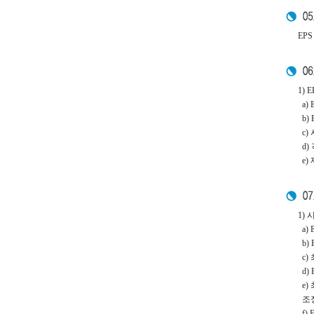
EP
1) 
a)
b)
c)
d)
e)
1) 
a)
b)
c)
d)
e)
조정
f)