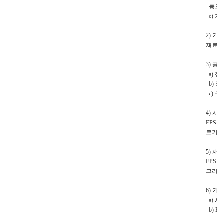
등으
c)
2)
재료
3)
a)
b)
c)
4)
EP
르기
5)
EP
그리
6)
a)
b)