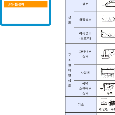
성토
성
확폭성토
토
확폭성토
(보호벽)
교태내부
구
충전
조
물
배
자립벽
면
성
옹벽
토
호안배부
충전
기초