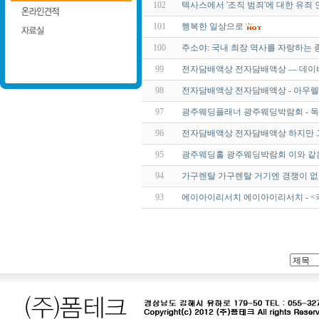
102
텍사스에서 '조직 범죄'에 대한 유죄 
101
행복한 일상으로
100
주소야: 국내 최장 역사를 자랑하는
99
전자담배액상 전자담배액상 ― 데이비
98
전자담배액상 전자담배액상 - 아우렐
97
광주웨딩플래너 광주웨딩박람회 - 
96
전자담배액상 전자담배액상 하지만 그
95
광주웨딩홀 광주웨딩박람회 이와 같은
94
가구렌탈 가구렌탈 거기엔 경쟁이 없을
93
에이아이리서치 에이아이리서치 - <